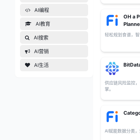
AI编程
OH a P
AI教育
Planne
轻松规划食谱，智
AI搜索
AI营销
BitDat
AI生活
供应链风险监控，
掌。
Catego
AI赋能数据分类