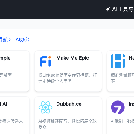
AI工具
导航
AI办公
mple
Make Me Epic
He
代码部署
将LinkedIn简历变传奇标题，打
精准测量顾
造史诗级个人品牌
率
d AI
Dubbah.co
In
高效筛选候选人
AI视频翻译配音，轻松拓展全球
AI赋能，数
受众