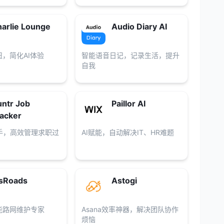
arlie Lounge
Audio Diary AI
纽，简化AI体验
智能语音日记，记录生活，提升
自我
ntr Job
Paillor AI
acker
手，高效管理求职过
AI赋能，自动解决IT、HR难题
isRoads
Astogi
能路网维护专家
Asana效率神器，解决团队协作
烦恼