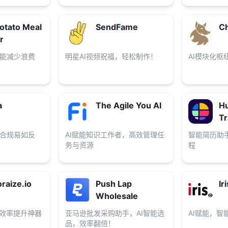
otato Meal
SendFame
Ch
r
能减少浪费
明星AI视频祝福，轻松制作！
AI模块化枢
a
The Agile You AI
Hu
Tr
合规易如反
AI赋能知识工作者，高效管理任
智能简历助
务与资源
程
raize.io
Push Lap
Ir
Wholesale
，效率提升神器
亚马逊批发采购助手，AI智能选
AI赋能，智
品，效率翻倍！