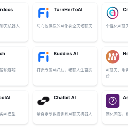
erdocs
TurnHerToAI
Cr
能聊天机器人
与心仪偶像的AI化身全天候聊天
个性化AI聊
ch
Buddies AI
N
T智能客服
打造专属AI好友，畅聊人生百态
AI聊天、角
台
olAI
Chatbit AI
As
尖AI模型
量身定制数据训练AI聊天机器人
简化问答，