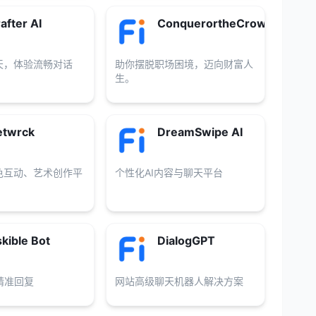
after AI
ConquerortheCrown
天，体验流畅对话
助你摆脱职场困境，迈向财富人
生。
etwrck
DreamSwipe AI
色互动、艺术创作平
个性化AI内容与聊天平台
kible Bot
DialogGPT
精准回复
网站高级聊天机器人解决方案