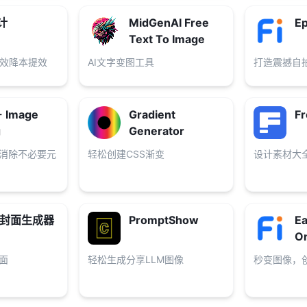
计
MidGenAI Free
Ep
Text To Image
效降本提效
AI文字变图工具
打造震撼自
- Image
Gradient
Fr
g
Generator
键消除不必要元
轻松创建CSS渐变
设计素材大
包封面生成器
PromptShow
Ea
On
面
轻松生成分享LLM图像
秒变图像，