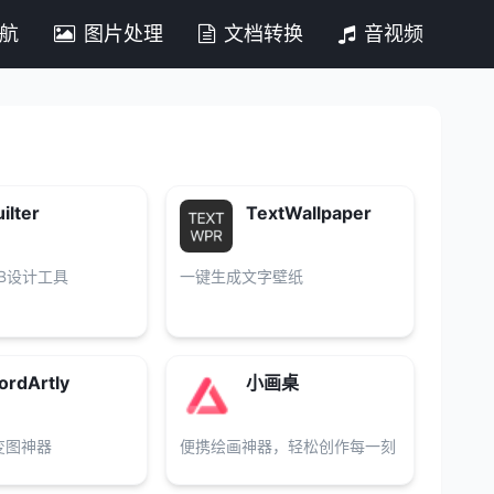
导航
图片处理
文档转换
音视频
ilter
TextWallpaper
B设计工具
一键生成文字壁纸
rdArtly
小画桌
变图神器
便携绘画神器，轻松创作每一刻