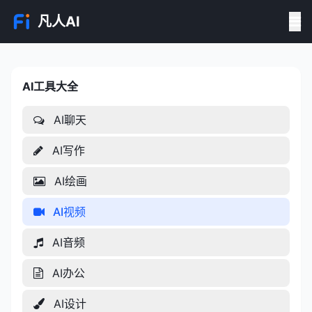
凡人AI
AI工具大全
AI工具大全
AI聊天
AI写作
AI绘画
AI视频
AI音频
AI办公
AI设计