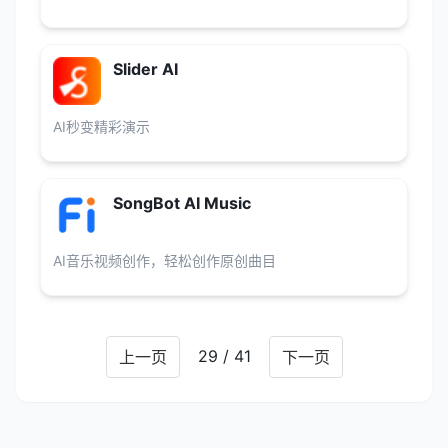
Slider AI
AI秒变精彩演示
SongBot AI Music
AI音乐视频创作，轻松创作原创曲目
29 / 41
上一页
下一页