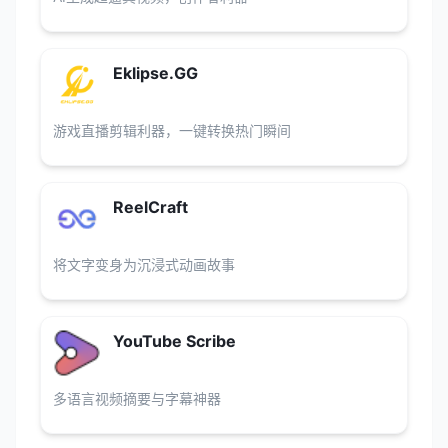
Eklipse.GG
游戏直播剪辑利器，一键转换热门瞬间
ReelCraft
将文字变身为沉浸式动画故事
YouTube Scribe
多语言视频摘要与字幕神器