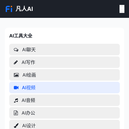
凡人AI
AI工具大全
AI工具大全
AI聊天
AI写作
AI绘画
AI视频
AI音频
AI办公
AI设计