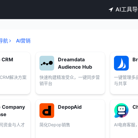
AI工具
导航
AI营销
c CRM
Dreamdata
B
Audience Hub
CRM解决方案
快速构建精准受众，一键同步营
一键管理多
销平台
与共享
te Company
DepopAid
Ch
ase
公司资金与人才
简化Depop销售
AI电商客服