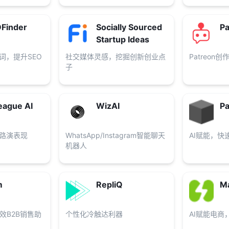
Finder
Socially Sourced
Pa
Startup Ideas
词，提升SEO
社交媒体灵感，挖掘创新创业点
Patreon
子
eague AI
WizAI
Pa
的路演表现
WhatsApp/Instagram智能聊天
AI赋能，快
机器人
m
RepliQ
M
效B2B销售助
个性化冷触达利器
AI赋能电商