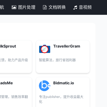
导航
图片处理
文档转换
音视频
lkSprout
TravellerGram
反馈，助力产品升级
智能算法，旅行省钱利器
eadsMe
Bidmatic.io
领管理，销售效率翻
专注publisher，提升收益最大
化