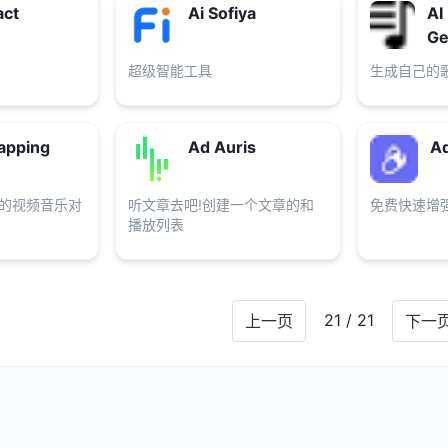
act
Ai Sofiya
AI
Ge
超级智能工具
生成自己的
apping
Ad Auris
A
证的视频音乐对
听文章去吧!创建一个文章的和
免费快速增
播放列表
21 / 21
上一页
下一